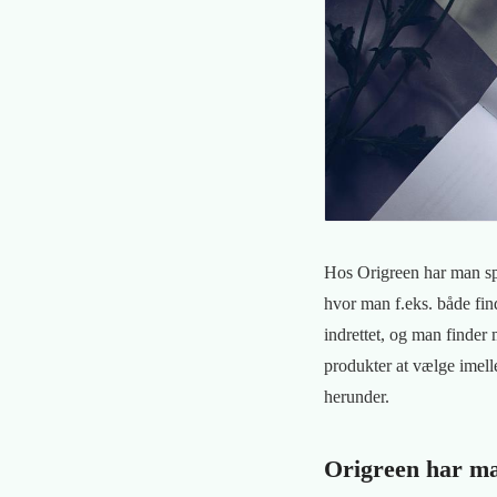
Hos Origreen har man spec
hvor man f.eks. både fin
indrettet, og man finder 
produkter at vælge imell
herunder.
Origreen har ma