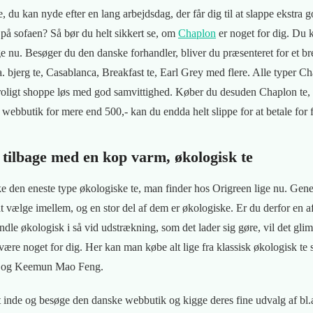
 du kan nyde efter en lang arbejdsdag, der får dig til at slappe ekstra g
 på sofaen? Så bør du helt sikkert se, om
Chaplon
er noget for dig. Du 
 nu. Besøger du den danske forhandler, bliver du præsenteret for et br
a. bjerg te, Casablanca, Breakfast te, Earl Grey med flere. Alle typer Cha
oligt shoppe løs med god samvittighed. Køber du desuden Chaplon te, ø
webbutik for mere end 500,- kan du endda helt slippe for at betale for 
 tilbage med en kop varm, økologisk te
kke den eneste type økologiske te, man finder hos Origreen lige nu. Gene
t vælge imellem, og en stor del af dem er økologiske. Er du derfor en 
ndle økologisk i så vid udstrækning, som det lader sig gøre, vil det gli
t være noget for dig. Her kan man købe alt lige fra klassisk økologisk t
hai og Keemun Mao Feng.
 inde og besøge den danske webbutik og kigge deres fine udvalg af bl