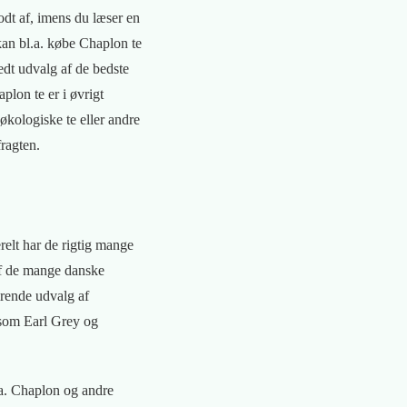
odt af, imens du læser en
kan bl.a. købe Chaplon te
edt udvalg af de bedste
plon te er i øvrigt
kologiske te eller andre
fragten.
relt har de rigtig mange
af de mange danske
mrende udvalg af
e som Earl Grey og
.a. Chaplon og andre