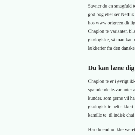
Savner du en smagfuld te,
god bog eller ser Netflix
hos www.origreen.dk lige
Chaplon te-varianter, bl.
økologiske, så man kan r
lækkerier fra den danske 
Du kan læne dig
Chaplon te er i øvrigt i
spændende te-varianter a
kunder, som gerne vil ha
økologisk te helt sikker
kamille te, til indisk c
Har du endnu ikke været