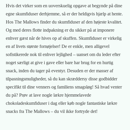
Hvis det virker som en uoverskuelig opgave at begynde på dine
egne skumfiduser derhjemme, så er der heldigvis hjælp at hente.
Hos The Mallows finder du skumfiduser af den højeste kvalitet.
Og med deres flotte indpakning er du sikker på at imponere
enhver gæst når de hives op af skuffen. Skumfiduser er virkelig
en af livets største fornøjelser! De er enkle, men alligevel
sofistikerede nok til enhver lejlighed – uanset om du leder efter
noget særligt at give i gave eller bare har brug for en hurtig
snack, inden du tager på eventyr. Desuden er der masser af
tilpasningsmuligheder, så du kan skræddersy disse godbidder
specifikt til dine venners og familiens smagsløg! Så hvad venter
du på? Prøv at lave nogle lækre hjemmelavede
chokoladeskumfiduser i dag eller køb nogle fantastiske lækre
snacks fra The Mallows – du vil ikke fortryde det!