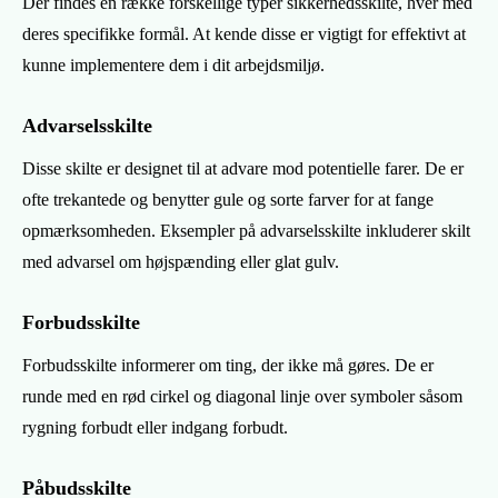
Der findes en række forskellige typer sikkerhedsskilte, hver med
deres specifikke formål. At kende disse er vigtigt for effektivt at
kunne implementere dem i dit arbejdsmiljø.
Advarselsskilte
Disse skilte er designet til at advare mod potentielle farer. De er
ofte trekantede og benytter gule og sorte farver for at fange
opmærksomheden. Eksempler på advarselsskilte inkluderer skilt
med advarsel om højspænding eller glat gulv.
Forbudsskilte
Forbudsskilte informerer om ting, der ikke må gøres. De er
runde med en rød cirkel og diagonal linje over symboler såsom
rygning forbudt eller indgang forbudt.
Påbudsskilte