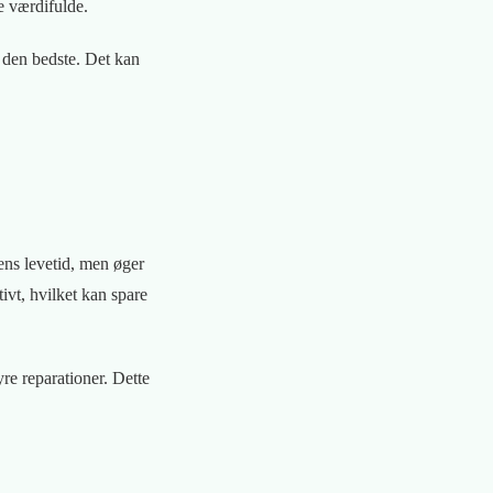
e værdifulde.
er den bedste. Det kan
ens levetid, men øger
ivt, hvilket kan spare
re reparationer. Dette