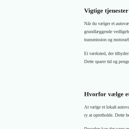
Vigtige tjenester
Når du vælger et autoværk
grundlæggende vedligeho
transmission og motorar
Et værksted, der tilbyder
Dette sparer tid og penge
Hvorfor vælge e
At vælge et lokalt autov
ry at opretholde. Dette b
Desuden kan det være mer