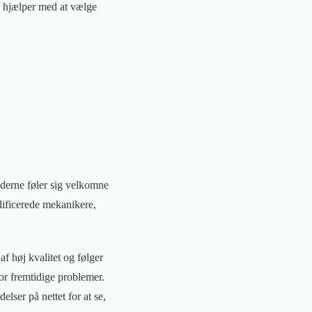
e hjælper med at vælge
nderne føler sig velkomne
ificerede mekanikere,
f høj kvalitet og følger
for fremtidige problemer.
lser på nettet for at se,